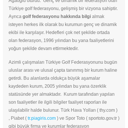
Ağaoğlu oturdu. Genç ve dinamik bir federasyon olan
Türkiye golf federasyonu, gelişmiş bir vizyona sahiptir.
Ayrıca
golf federasyonu hakkında bilgi
almak
isteyen herkes ilk olarak bu kurumun genç ve dinamik
ekibi ile karşılaşır. Hedefleri çok net şekilde ortada
olan federasyon, 1996 yılından bu yana faaliyetlerini
yoğun şekilde devam ettirmektedir.
Azimli çalışmaları Türkiye Golf Federasyonunu bugün
uluslar arası ve ulusal çapta tanınmış bir kurum haline
getirdi. Bu alanlarda oldukça büyük aşamalar
kaydeden kurum, 2005 yılından bu yana özerklik
statüsünde yer almaktadır. Kurum tarafından yapılan
son faaliyetler ile ilgili bilgiler faaliyet raporları ile
ulaşılabilir halde bulunur. Türk Hava Yolları ( thy.com )
, Piabet (
tr.piagiris.com
) ve Spor Toto ( sportoto.gov.tr )
gibi büyük firma ve kurumlar federasyon