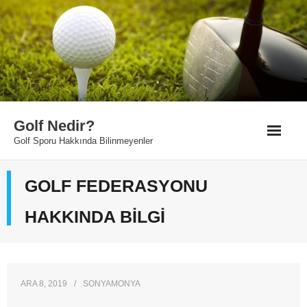
Skip
to
content
Golf Nedir?
Golf Sporu Hakkında Bilinmeyenler
İletişim
GOLF FEDERASYONU
HAKKINDA BILGI
ARA 8, 2019
SONYAMONYA